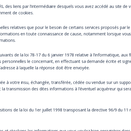
RL des liens par l’intermédiaire desquels vous avez accédé au site de vo
amment de cookies.
s relatives que pour le besoin de certains services proposés par le si
 informations en toute connaissance de cause, notamment lorsque vous
rmations.
ants de la loi 78-17 du 6 janvier 1978 relative à l’informatique, aux fi
es personnelles le concernant, en effectuant sa demande écrite et sign
 l’adresse à laquelle la réponse doit être envoyée.
iée à votre insu, échangée, transférée, cédée ou vendue sur un suppor
la transmission des dites informations à l’éventuel acquéreur qui ser
ions de la loi du 1er juillet 1998 transposant la directive 96/9 du 11 
ns et stockons les informations que vous voulez bien enregistrer dans 