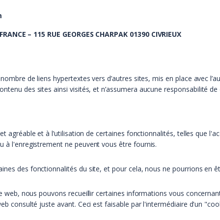
m
FRANCE – 115 RUE GEORGES CHARPAK 01390 CIVRIEUX
ain nombre de liens hypertextes vers d’autres sites, mis en place ave
ntenu des sites ainsi visités, et n’assumera aucune responsabilité de c
t agréable et à l’utilisation de certaines fonctionnalités, telles que l
u à l'enregistrement ne peuvent vous être fournis.
ines des fonctionnalités du site, et pour cela, nous ne pourrions en ê
site web, nous pouvons recueillir certaines informations vous concerna
eb consulté juste avant. Ceci est faisable par l'intermédiaire d'un "coo