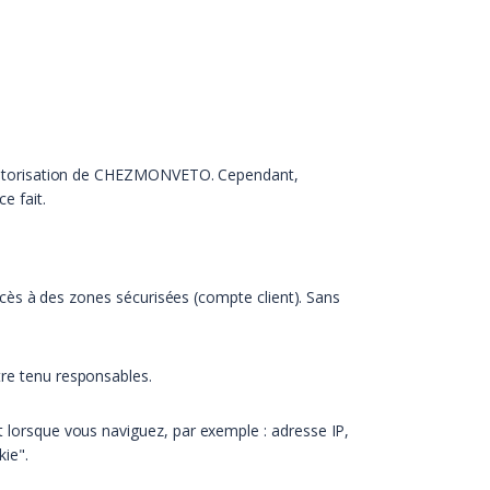
c l’autorisation de CHEZMONVETO. Cependant,
e fait.
'accès à des zones sécurisées (compte client). Sans
tre tenu responsables.
nt lorsque vous naviguez, par exemple : adresse IP,
kie".